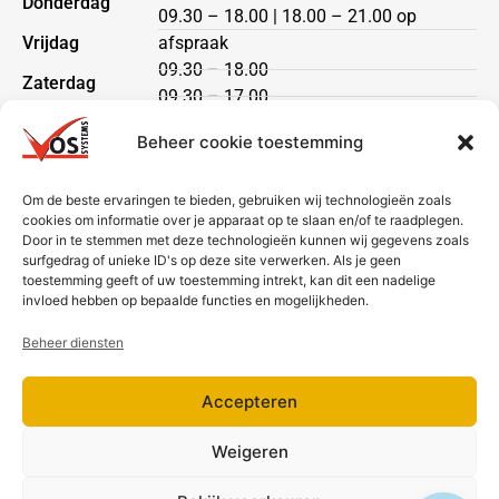
Donderdag
09.30 – 18.00 | 18.00 – 21.00 op
Vrijdag
afspraak
09.30 – 18.00
Zaterdag
09.30 – 17.00
Zondag
gesloten
Beheer cookie toestemming
Klantenservice
Om de beste ervaringen te bieden, gebruiken wij technologieën zoals
cookies om informatie over je apparaat op te slaan en/of te raadplegen.
Heeft u een vraag?
Door in te stemmen met deze technologieën kunnen wij gegevens zoals
Neem dan contact met ons op via telefoon of mail.
surfgedrag of unieke ID's op deze site verwerken. Als je geen
toestemming geeft of uw toestemming intrekt, kan dit een nadelige
Bezorging & betaling
invloed hebben op bepaalde functies en mogelijkheden.
Beheer diensten
Accepteren
Weigeren