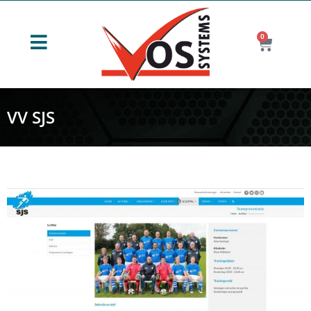
0
VV SJS