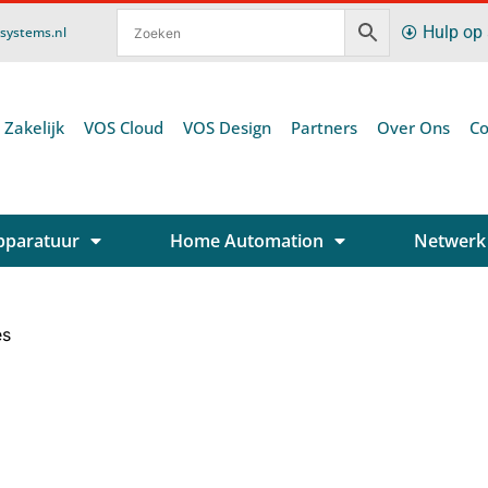
Hulp op
ssystems.nl
 Zakelijk
VOS Cloud
VOS Design
Partners
Over Ons
Co
pparatuur
Home Automation
Netwerk
es