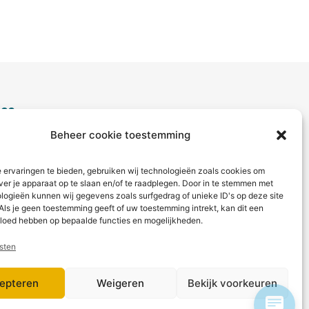
ice
Beheer cookie toestemming
aag?
ct met ons op via telefoon of
 ervaringen te bieden, gebruiken wij technologieën zoals cookies om
ver je apparaat op te slaan en/of te raadplegen. Door in te stemmen met
logieën kunnen wij gegevens zoals surfgedrag of unieke ID's op deze site
 betaling
Als je geen toestemming geeft of uw toestemming intrekt, kan dit een
vloed hebben op bepaalde functies en mogelijkheden.
sten
epteren
Weigeren
Bekijk voorkeuren