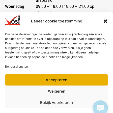
afspraak
Woensdag
09.30 – 18.00 | 18.00 – 21.00 op
afspraak
Donderdag
09.30 – 18.00 | 18.00 – 21.00 op
Beheer cookie toestemming
Vrijdag
afspraak
09.30 – 18.00
Zaterdag
Om de beste ervaringen te bieden, gebruiken wij technologieën zoals
09.30 – 17.00
cookies om informatie over je apparaat op te slaan en/of te raadplegen.
Zondag
gesloten
Door in te stemmen met deze technologieën kunnen wij gegevens zoals
surfgedrag of unieke ID's op deze site verwerken. Als je geen
toestemming geeft of uw toestemming intrekt, kan dit een nadelige
Klantenservice
invloed hebben op bepaalde functies en mogelijkheden.
Heeft u een vraag?
Beheer diensten
Neem dan contact met ons op via telefoon of mail.
Accepteren
Bezorging & betaling
Weigeren
Bekijk voorkeuren