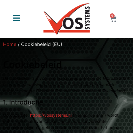
0
Home
/ Cookiebeleid (EU)
Cookiebeleid
Dit cookiebeleid is voor het laatst geüpdatet op 24 februari 2024
en is van toepassing op burgers en wettelijke permanente
inwoners van de Europese Economische Ruimte en Zwitserland.
1. Introductie
Op onze site,
https://vossystems.nl
(hierna: “de site”) wordt
gebruikgemaakt van cookies en andere aanverwante
technieken. (Hierna geldt dat alle technieken voor het gemak