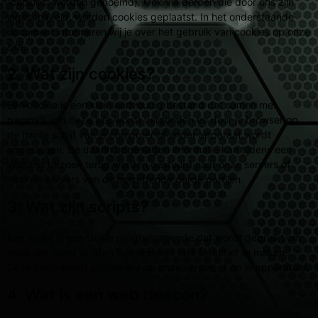
“cookies” worden genoemd). Ook via derden die door ons zijn
ingeschakeld, worden cookies geplaatst. In het onderstaande
document informeren wij je over het gebruik van cookies op onze
site.
2. Wat zijn cookies?
Een cookie is een klein eenvoudig bestand dat samen met
pagina's van deze site wordt verzonden en door je browser op
de harde schijf van je computer of ander apparaat wordt
opgeslagen. De daarin opgeslagen informatie kan tijdens een
volgend bezoek terug worden gestuurd naar onze servers of
naar de servers van de betreffende derde partijen.
3. Wat zijn scripts?
Een script is een stukje programmacode dat wordt gebruikt om
onze site goed te laten functioneren en interactief te maken.
Deze code wordt uitgevoerd op onze server, of op je apparatuur.
4. Wat is een web beacon?