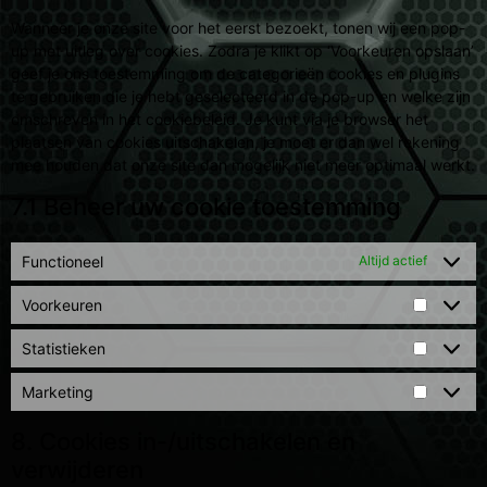
Wanneer je onze site voor het eerst bezoekt, tonen wij een pop-
up met uitleg over cookies. Zodra je klikt op ‘Voorkeuren opslaan’
geef je ons toestemming om de categorieën cookies en plugins
te gebruiken die je hebt geselecteerd in de pop-up en welke zijn
omschreven in het cookiebeleid. Je kunt via je browser het
plaatsen van cookies uitschakelen, je moet er dan wel rekening
mee houden dat onze site dan mogelijk niet meer optimaal werkt.
7.1 Beheer uw cookie toestemming
Functioneel
Altijd actief
Voorkeuren
Statistieken
Marketing
8. Cookies in-/uitschakelen en
verwijderen