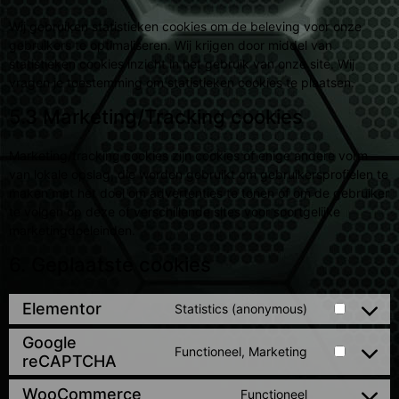
Wij gebruiken statistieken cookies om de beleving voor onze
gebruikers te optimaliseren. Wij krijgen door middel van
statistieken cookies inzicht in het gebruik van onze site. Wij
vragen je toestemming om statistieken cookies te plaatsen.
5.3 Marketing/Tracking cookies
Marketing/tracking cookies zijn cookies of enige andere vorm
van lokale opslag, die worden gebruikt om gebruikersprofielen te
maken met het doel om advertenties te tonen of om de gebruiker
te volgen op deze of verschillende sites voor soortgelijke
marketingdoeleinden.
6. Geplaatste cookies
Elementor
Statistics (anonymous)
Google
Functioneel, Marketing
reCAPTCHA
WooCommerce
Functioneel