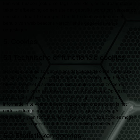
Een web beacon (ook pixel tag) is een klein, onzichtbaar stukje
tekst of afbeelding op een site dat gebruikt wordt om verkeer op
een site in kaart te brengen. Om dit te doen worden er met
behulp van web beacons verschillende gegevens van je
opgeslagen.
5. Cookies
5.1 Technische of functionele cookies
Sommige cookies zorgen ervoor dat bepaalde onderdelen van
de site goed werken en dat je gebruikers voorkeuren bekend
blijven. Door het plaatsen van functionele cookies zorgen wij
ervoor dat je onze site makkelijker kunt bezoeken. Op deze
manier hoef je bijvoorbeeld niet steeds opnieuw dezelfde
informatie in te voeren bij een bezoek aan onze site en is het
onder andere mogelijk dat de artikelen in je winkelwagen
bewaard blijven tot dat je hebt afgerekend. Deze cookies mogen
wij plaatsen zonder dat je hier toestemming voor geeft.
5.2 Statistieken cookies