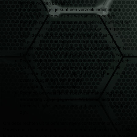
lang ze worden bewaard.
Recht op inzage: je kunt een verzoek indienen om
inzage in de gegevens die we van je verwerken.
Recht op rectificatie en aanvulling: je hebt het recht om
je persoonlijke gegevens aan te vullen, te corrigeren, te
verwijderen of te blokkeren wanneer je maar wilt.
Als je ons toestemming geeft om je gegevens te
verwerken, heb je het recht om die toestemming in te
trekken en je persoonlijke gegevens te laten verwijderen.
Recht om je gegevens over te dragen: je hebt het recht
om al je persoonlijke gegevens op te vragen bij de
verwerkingsverantwoordelijke en deze in hun geheel
over te dragen aan een andere
verwerkingsverantwoordelijke.
Recht op bezwaar: je kan bezwaar maken tegen de
verwerking van je gegevens. Wij komen hieraan
tegemoet, tenzij er gegronde redenen voor verwerking
zijn.
Om deze rechten uit te oefenen, neem contact met ons op.
Verwijs naar de contactgegevens onderaan dit cookiebeleid. Als
je een klacht hebt over hoe we met je gegevens omgaan, horen