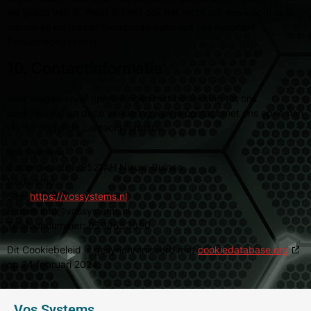
we graag van je, maar je hebt ook het recht om een klacht in te
dienen bij de toezichthoudende autoriteit (de Autoriteit
Persoonsgegevens).
10. Contactinformatie
Voor vragen en/of opmerkingen met betrekking tot ons
cookiebeleid en deze verklaring kun je contact met ons opnemen
via de volgende contactinformatie:
Vos Systems
Zuiderdiep 261, 9521AH Nieuw-Buinen
Nederland
Site:
https://vossystems.nl
E-mail:
info@
vossystems.nl
Telefoonnummer: 0599653090
Dit Cookiebeleid is gesynchroniseerd met
cookiedatabase.org
op 24 februari 2024.
Vos Systems