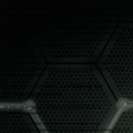
Je kunt je internet browser gebruiken om cookies automatisch of
handmatig te verwijderen. Je kunt ook aangeven dat bepaalde
cookies niet geplaatst mogen worden. Een andere optie is om de
instellingen van je internetbrowser zo aan te passen dat je iedere
keer dat er een cookie wordt geplaatst een bericht ontvangt.
Raadpleeg voor meer informatie over deze opties de instructies
in de Hulp sectie van je browser.
Let op: onze site werkt mogelijk niet optimaal als alle cookies zijn
uitgeschakeld. Als je wel de cookies in je browser verwijdert,
worden ze na je toestemming opnieuw geplaatst bij een nieuw
bezoek aan onze site.
9. Je rechten met betrekking tot
persoonsgegevens
Je hebt de volgende rechten met betrekking tot je
persoonsgegevens:
Je hebt het recht om te weten waarom je
persoonsgegevens nodig zijn, wat ermee gebeurt en hoe