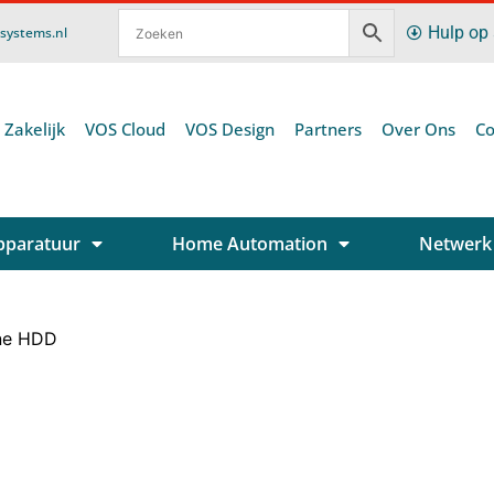
Hulp op
ssystems.nl
 Zakelijk
VOS Cloud
VOS Design
Partners
Over Ons
Co
pparatuur
Home Automation
Netwerk
ne HDD