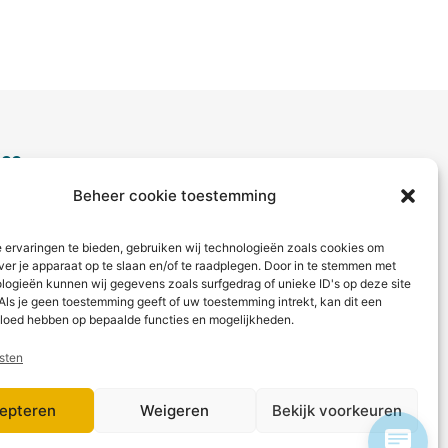
ice
Beheer cookie toestemming
aag?
ct met ons op via telefoon of
 ervaringen te bieden, gebruiken wij technologieën zoals cookies om
ver je apparaat op te slaan en/of te raadplegen. Door in te stemmen met
logieën kunnen wij gegevens zoals surfgedrag of unieke ID's op deze site
 betaling
Als je geen toestemming geeft of uw toestemming intrekt, kan dit een
vloed hebben op bepaalde functies en mogelijkheden.
sten
epteren
Weigeren
Bekijk voorkeuren