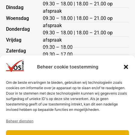
09.30 – 18.00 | 18.00 – 21.00 op
Dinsdag
afspraak
Woensdag
09.30 – 18.00 | 18.00 – 21.00 op
afspraak
Donderdag
09.30 – 18.00 | 18.00 – 21.00 op
Vrijdag
afspraak
09.30 – 18.00
Zaterdag
09.30 – 17.00
Zondag
gesloten
Beheer cookie toestemming
Klantenservice
Om de beste ervaringen te bieden, gebruiken wij technologieën zoals
cookies om informatie over je apparaat op te slaan en/of te raadplegen.
Heeft u een vraag?
Door in te stemmen met deze technologieën kunnen wij gegevens zoals
Neem dan contact met ons op via telefoon of mail.
surfgedrag of unieke ID's op deze site verwerken. Als je geen
toestemming geeft of uw toestemming intrekt, kan dit een nadelige
Bezorging & betaling
invloed hebben op bepaalde functies en mogelijkheden.
Beheer diensten