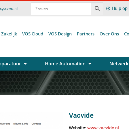
Hulp op
ssystems.nl
 Zakelijk
VOS Cloud
VOS Design
Partners
Over Ons
Co
pparatuur
Home Automation
Netwerk
Vacvide
Website:
www.vacvide.nl