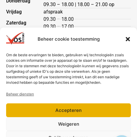
Donderdag
09.30 – 18.00 | 18.00 – 21.00 op
Vrijdag
afspraak
09.30 – 18.00
Zaterdag
09.30 – 17.00
Zondag
gesloten
Beheer cookie toestemming
Klantenservice
Om de beste ervaringen te bieden, gebruiken wij technologieën zoals
cookies om informatie over je apparaat op te slaan en/of te raadplegen.
Heeft u een vraag?
Door in te stemmen met deze technologieën kunnen wij gegevens zoals
Neem dan contact met ons op via telefoon of mail.
surfgedrag of unieke ID's op deze site verwerken. Als je geen
toestemming geeft of uw toestemming intrekt, kan dit een nadelige
Bezorging & betaling
invloed hebben op bepaalde functies en mogelijkheden.
Beheer diensten
Accepteren
Weigeren