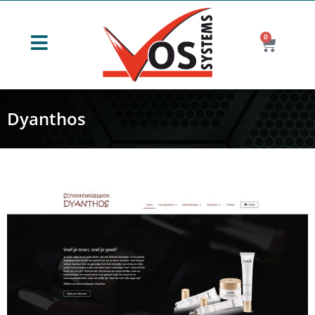
0
Dyanthos