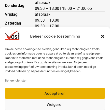
afspraak
Donderdag
09.30 – 18.00 | 18.00 – 21.00 op
Vrijdag
afspraak
09.30 – 18.00
Zaterdag
09.30 – 17.00
Zondag
gesloten
Beheer cookie toestemming
Klantenservice
Om de beste ervaringen te bieden, gebruiken wij technologieën zoals
cookies om informatie over je apparaat op te slaan en/of te raadplegen.
Heeft u een vraag?
Door in te stemmen met deze technologieën kunnen wij gegevens zoals
Neem dan contact met ons op via telefoon of mail.
surfgedrag of unieke ID's op deze site verwerken. Als je geen
toestemming geeft of uw toestemming intrekt, kan dit een nadelige
Bezorging & betaling
invloed hebben op bepaalde functies en mogelijkheden.
Beheer diensten
Accepteren
Weigeren