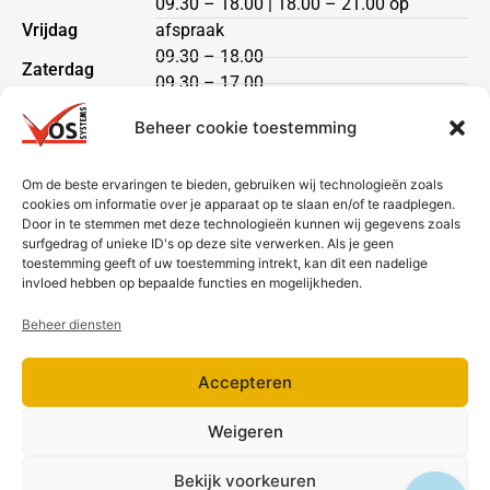
09.30 – 18.00 | 18.00 – 21.00 op
Vrijdag
afspraak
09.30 – 18.00
Zaterdag
09.30 – 17.00
Zondag
gesloten
Beheer cookie toestemming
Klantenservice
Om de beste ervaringen te bieden, gebruiken wij technologieën zoals
cookies om informatie over je apparaat op te slaan en/of te raadplegen.
Heeft u een vraag?
Door in te stemmen met deze technologieën kunnen wij gegevens zoals
Neem dan contact met ons op via telefoon of mail.
surfgedrag of unieke ID's op deze site verwerken. Als je geen
toestemming geeft of uw toestemming intrekt, kan dit een nadelige
Bezorging & betaling
invloed hebben op bepaalde functies en mogelijkheden.
Beheer diensten
Accepteren
Weigeren
Bekijk voorkeuren