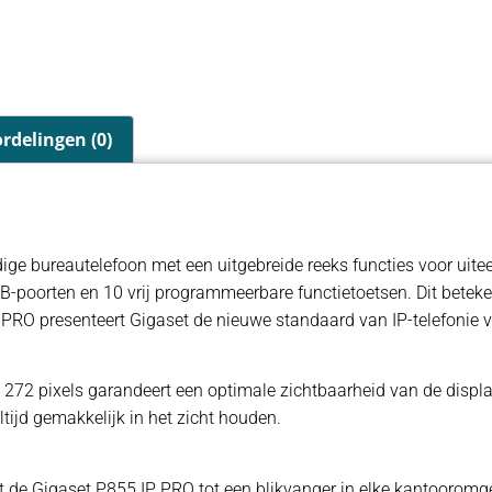
rdelingen (0)
dige bureautelefoon met een uitgebreide reeks functies voor uite
poorten en 10 vrij programmeerbare functietoetsen. Dit betekent
P PRO presenteert Gigaset de nieuwe standaard van IP-telefonie
 272 pixels garandeert een optimale zichtbaarheid van de displ
ltijd gemakkelijk in het zicht houden.
 de Gigaset P855 IP PRO tot een blikvanger in elke kantooromge