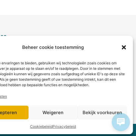
ice
Beheer cookie toestemming
aag?
ct met ons op via telefoon of
 ervaringen te bieden, gebruiken wij technologieën zoals cookies om
ver je apparaat op te slaan en/of te raadplegen. Door in te stemmen met
logieën kunnen wij gegevens zoals surfgedrag of unieke ID's op deze site
 betaling
Als je geen toestemming geeft of uw toestemming intrekt, kan dit een
vloed hebben op bepaalde functies en mogelijkheden.
sten
epteren
Weigeren
Bekijk voorkeuren
Cookiebeleid
Privacybeleid