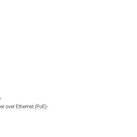
e
r over Ethernet (PoE)-