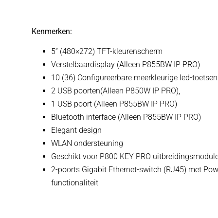
Kenmerken:
5” (480×272) TFT-kleurenscherm
Verstelbaardisplay (Alleen P855BW IP PRO)
10 (36) Configureerbare meerkleurige led-toetsen
2 USB poorten(Alleen P850W IP PRO),
1 USB poort (Alleen P855BW IP PRO)
Bluetooth interface (Alleen P855BW IP PRO)
Elegant design
WLAN ondersteuning
Geschikt voor P800 KEY PRO uitbreidingsmodul
2-poorts Gigabit Ethernet-switch (RJ45) met Powe
functionaliteit