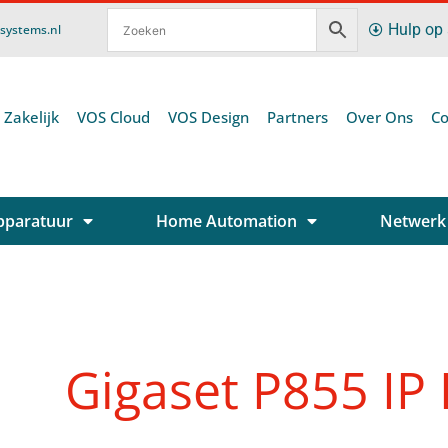
Hulp op
ssystems.nl
 Zakelijk
VOS Cloud
VOS Design
Partners
Over Ons
Co
pparatuur
Home Automation
Netwerk
Gigaset P855 IP