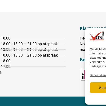
Klantenserv
 18.00
Heeft u een vr
 18.00 | 18.00 – 21.00 op afspraak
Neem dan conta
 18.00 | 18.00 – 21.00 op afspraak
mail.
Om de beste
informatie o
 18.00 | 18.00 – 21.00 op afspraak
deze techno
Bezorging &
 18.00
verwerken. 
 17.00
nadelige in
n
Beheer dien
Acc