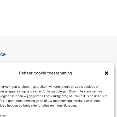
ice
aag?
ct met ons op via telefoon of
Beheer cookie toestemming
 ervaringen te bieden, gebruiken wij technologieën zoals cookies om
 betaling
ver je apparaat op te slaan en/of te raadplegen. Door in te stemmen met
logieën kunnen wij gegevens zoals surfgedrag of unieke ID's op deze site
Als je geen toestemming geeft of uw toestemming intrekt, kan dit een
vloed hebben op bepaalde functies en mogelijkheden.
sten