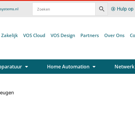
Hulp op
ssystems.nl
 Zakelijk
VOS Cloud
VOS Design
Partners
Over Ons
Co
pparatuur
Home Automation
Netwerk
heugen