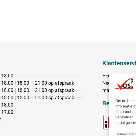
Klantenserv
 18.00
Heeft u een vr
 18.00 | 18.00 – 21.00 op afspraak
Neem dan conta
 18.00 | 18.00 – 21.00 op afspraak
mail.
 18.00 | 18.00 – 21.00 op afspraak
Om de beste
Bezorging &
 18.00
informatie o
 17.00
deze techno
verwerken. 
n
nadelige in
Beheer dien