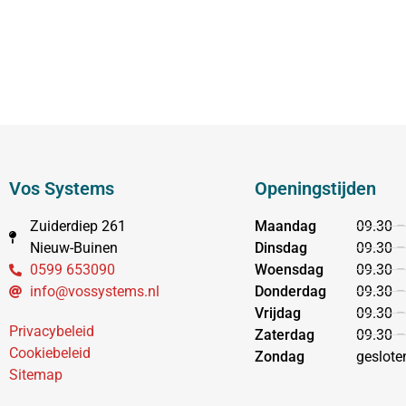
Vos Systems
Openingstijden
Zuiderdiep 261
Maandag
09.30 –
Nieuw-Buinen
Dinsdag
09.30 –
0599 653090
Woensdag
09.30 –
info@vossystems.nl
Donderdag
09.30 –
Vrijdag
09.30 –
Privacybeleid
Zaterdag
09.30 –
Cookiebeleid
Zondag
geslote
Sitemap