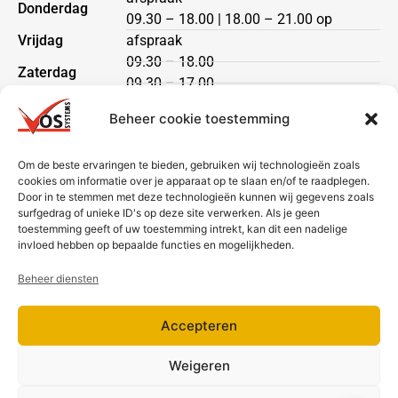
Donderdag
09.30 – 18.00 | 18.00 – 21.00 op
Vrijdag
afspraak
09.30 – 18.00
Zaterdag
09.30 – 17.00
Zondag
gesloten
Beheer cookie toestemming
Klantenservice
Om de beste ervaringen te bieden, gebruiken wij technologieën zoals
cookies om informatie over je apparaat op te slaan en/of te raadplegen.
Heeft u een vraag?
Door in te stemmen met deze technologieën kunnen wij gegevens zoals
Neem dan contact met ons op via telefoon of mail.
surfgedrag of unieke ID's op deze site verwerken. Als je geen
toestemming geeft of uw toestemming intrekt, kan dit een nadelige
Bezorging & betaling
invloed hebben op bepaalde functies en mogelijkheden.
Beheer diensten
Accepteren
Weigeren