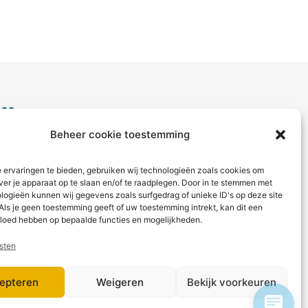
ice
Beheer cookie toestemming
aag?
ct met ons op via telefoon of
 ervaringen te bieden, gebruiken wij technologieën zoals cookies om
ver je apparaat op te slaan en/of te raadplegen. Door in te stemmen met
logieën kunnen wij gegevens zoals surfgedrag of unieke ID's op deze site
 betaling
Als je geen toestemming geeft of uw toestemming intrekt, kan dit een
vloed hebben op bepaalde functies en mogelijkheden.
sten
epteren
Weigeren
Bekijk voorkeuren