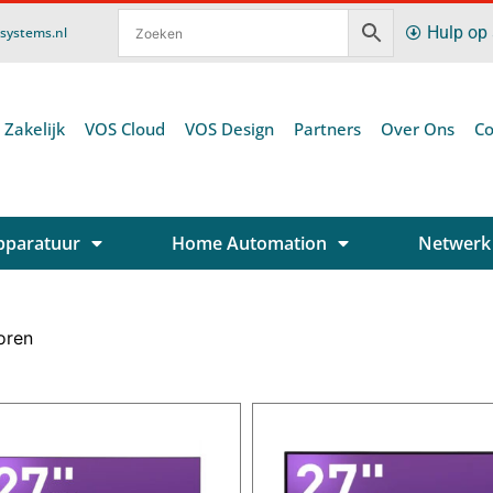
Hulp op
ssystems.nl
 Zakelijk
VOS Cloud
VOS Design
Partners
Over Ons
Co
pparatuur
Home Automation
Netwerk
oren