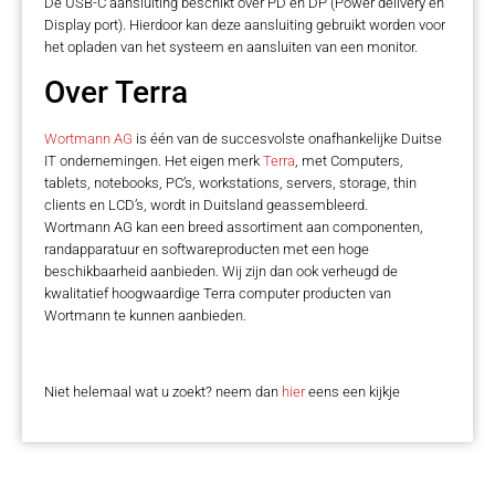
De USB-C aansluiting beschikt over PD en DP (Power delivery en
Display port). Hierdoor kan deze aansluiting gebruikt worden voor
het opladen van het systeem en aansluiten van een monitor.
Over Terra
Wortmann AG
is één van de succesvolste onafhankelijke Duitse
IT ondernemingen. Het eigen merk
Terra
, met Computers,
tablets, notebooks, PC’s, workstations, servers, storage, thin
clients en LCD’s, wordt in Duitsland geassembleerd.
Wortmann AG kan een breed assortiment aan componenten,
randapparatuur en softwareproducten met een hoge
beschikbaarheid aanbieden. Wij zijn dan ook verheugd de
kwalitatief hoogwaardige Terra computer producten van
Wortmann te kunnen aanbieden.
Niet helemaal wat u zoekt? neem dan
hier
eens een kijkje