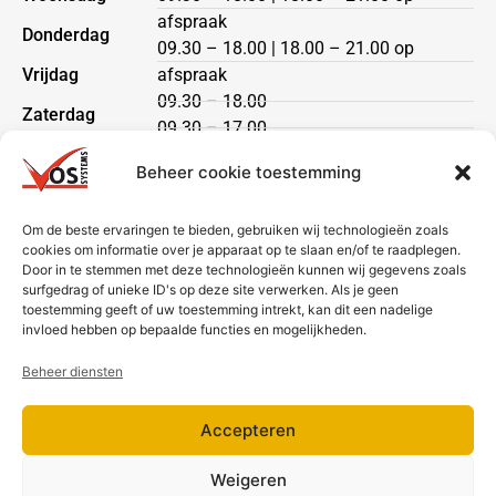
afspraak
Donderdag
09.30 – 18.00 | 18.00 – 21.00 op
Vrijdag
afspraak
09.30 – 18.00
Zaterdag
09.30 – 17.00
Zondag
gesloten
Beheer cookie toestemming
Klantenservice
Om de beste ervaringen te bieden, gebruiken wij technologieën zoals
cookies om informatie over je apparaat op te slaan en/of te raadplegen.
Heeft u een vraag?
Door in te stemmen met deze technologieën kunnen wij gegevens zoals
Neem dan contact met ons op via telefoon of mail.
surfgedrag of unieke ID's op deze site verwerken. Als je geen
toestemming geeft of uw toestemming intrekt, kan dit een nadelige
Bezorging & betaling
invloed hebben op bepaalde functies en mogelijkheden.
Beheer diensten
Accepteren
Weigeren