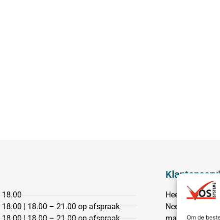
Klantenserv
 18.00
Heeft u een vr
 18.00 | 18.00 – 21.00 op afspraak
Neem dan conta
Om de beste
 18.00 | 18.00 – 21.00 op afspraak
mail.