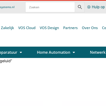
Hulp op
ssystems.nl
 Zakelijk
VOS Cloud
VOS Design
Partners
Over Ons
Co
pparatuur
Home Automation
Netwerk
geluid”