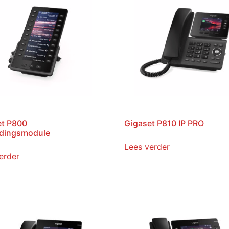
et P800
Gigaset P810 IP PRO
idingsmodule
Lees verder
erder