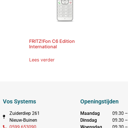
FRITZ!Fon C6 Edition
International
Lees verder
Vos Systems
Openingstijden
Zuiderdiep 261
Maandag
09.30 –
Nieuw-Buinen
Dinsdag
09.30 –
0599 653090
Woensdag
09.30 –