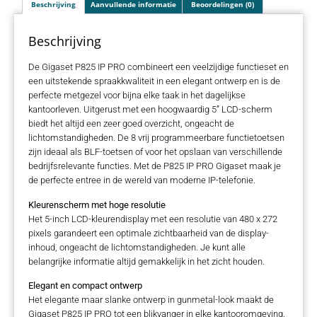
Beschrijving
Aanvullende informatie
Beoordelingen (0)
Beschrijving
De Gigaset P825 IP PRO combineert een veelzijdige functieset en
een uitstekende spraakkwaliteit in een elegant ontwerp en is de
perfecte metgezel voor bijna elke taak in het dagelijkse
kantoorleven. Uitgerust met een hoogwaardig 5” LCD-scherm
biedt het altijd een zeer goed overzicht, ongeacht de
lichtomstandigheden. De 8 vrij programmeerbare functietoetsen
zijn ideaal als BLF-toetsen of voor het opslaan van verschillende
bedrijfsrelevante functies. Met de P825 IP PRO Gigaset maak je
de perfecte entree in de wereld van moderne IP-telefonie.
Kleurenscherm met hoge resolutie
Het 5-inch LCD-kleurendisplay met een resolutie van 480 x 272
pixels garandeert een optimale zichtbaarheid van de display-
inhoud, ongeacht de lichtomstandigheden. Je kunt alle
belangrijke informatie altijd gemakkelijk in het zicht houden.
Elegant en compact ontwerp
Het elegante maar slanke ontwerp in gunmetal-look maakt de
Gigaset P825 IP PRO tot een blikvanger in elke kantooromgeving.