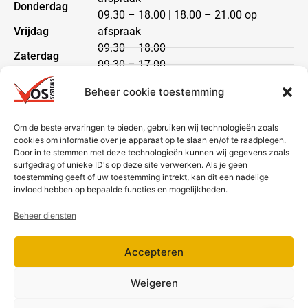
Donderdag
09.30 – 18.00 | 18.00 – 21.00 op
Vrijdag
afspraak
09.30 – 18.00
Zaterdag
09.30 – 17.00
Zondag
gesloten
Beheer cookie toestemming
Klantenservice
Om de beste ervaringen te bieden, gebruiken wij technologieën zoals
cookies om informatie over je apparaat op te slaan en/of te raadplegen.
Heeft u een vraag?
Door in te stemmen met deze technologieën kunnen wij gegevens zoals
Neem dan contact met ons op via telefoon of mail.
surfgedrag of unieke ID's op deze site verwerken. Als je geen
toestemming geeft of uw toestemming intrekt, kan dit een nadelige
Bezorging & betaling
invloed hebben op bepaalde functies en mogelijkheden.
Beheer diensten
Accepteren
Weigeren