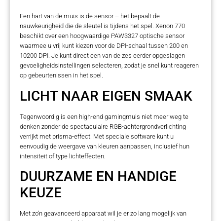
Een hart van de muis is de sensor – het bepaalt de
nauwkeurigheid die de sleutel is tijdens het spel. Xenon 770
beschikt over een hoogwaardige PAW3327 optische sensor
waarmee u vrij kunt kiezen voor de DPI-schaal tussen 200 en
10200 DPI. Je kunt direct een van de zes eerder opgeslagen
gevoeligheidsinstellingen selecteren, zodat je snel kunt reageren
op gebeurtenissen in het spel.
LICHT NAAR EIGEN SMAAK
Tegenwoordig is een high-end gamingmuis niet meer weg te
denken zonder de spectaculaire RGB-achtergrondverlichting
verrijkt met prisma-effect. Met speciale software kunt u
eenvoudig de weergave van kleuren aanpassen, inclusief hun
intensiteit of type lichteffecten.
DUURZAME EN HANDIGE
KEUZE
Met zo’n geavanceerd apparaat wil je er zo lang mogelijk van