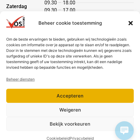
09.30 – 18.00
Zaterdag
09.30 – 17.00
Zondag
gesloten
Beheer cookie toestemming
Klantenservice
Om de beste ervaringen te bieden, gebruiken wij technologieën zoals
cookies om informatie over je apparaat op te slaan en/of te raadplegen.
Heeft u een vraag?
Door in te stemmen met deze technologieën kunnen wij gegevens zoals
Neem dan contact met ons op via telefoon of mail.
surfgedrag of unieke ID's op deze site verwerken. Als je geen
toestemming geeft of uw toestemming intrekt, kan dit een nadelige
Bezorging & betaling
invloed hebben op bepaalde functies en mogelijkheden.
Beheer diensten
Accepteren
Weigeren
Bekijk voorkeuren
Cookiebeleid
Privacybeleid
2026 Vos Systems