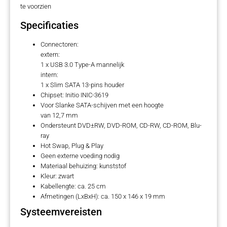
te voorzien
Specificaties
Connectoren:
extern:
1 x USB 3.0 Type-A mannelijk
intern:
1 x Slim SATA 13-pins houder
Chipset: Initio INIC-3619
Voor Slanke SATA-schijven met een hoogte
van 12,7 mm
Ondersteunt DVD±RW, DVD-ROM, CD-RW, CD-ROM, Blu-
ray
Hot Swap, Plug & Play
Geen externe voeding nodig
Materiaal behuizing: kunststof
Kleur: zwart
Kabellengte: ca. 25 cm
Afmetingen (LxBxH): ca. 150 x 146 x 19 mm
Systeemvereisten