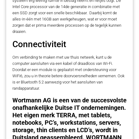
systeem erg weinig ruimte in beslag neemt en netjes oogt. De
Intel Core processor van de 14de generatie in combinatie met
een SSD zorgt voor een snelle beschikbaar. Daarbij komt de
alles-in-één met 16GB aan werkgeheugen, wat er voor moet
zorgen dat er prima meerdere processen op de tegelijk kunnen
draaien.
Connectiviteit
Om verbinding te maken met uw thuis netwerk, kunt u de
computer aansluiten via een kabel of draadloos van Wi-Fi.
Doordat er een module is geplaatst met ondersteuning voor
WiFi6, zou u in theorie betere doorvoersnelheden vernemen. Ook
is er Bluetooth 5.2 aanwezig voor het aansluiten van
randapparatuur.
Wortmann AG is een van de succesvolste
onafhankelijke Duitse IT ondernemingen.
Het eigen merk TERRA, met tablets,
notebooks, PC’s, workstations, servers,
storage, thin clients en LCD’s, wordt in
Duitsland geassembleerd. WORTMANN