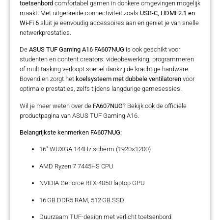
toetsenbord
comfortabel gamen in donkere omgevingen mogelijk
maakt. Met uitgebreide connectiviteit zoals
USB-C, HDMI 2.1 en
Wi-Fi 6
sluit je eenvoudig accessoires aan en geniet je van snelle
netwerkprestaties.
De
ASUS TUF Gaming A16 FA607NUG
is ook geschikt voor
studenten en content creators: videobewerking, programmeren
of multitasking verloopt soepel dankzij de krachtige hardware.
Bovendien zorgt het
koelsysteem met dubbele ventilatoren
voor
optimale prestaties, zelfs tijdens langdurige gamesessies.
Wil je meer weten over de
FA607NUG
? Bekijk ook de officiële
productpagina van
ASUS TUF Gaming A16
.
Belangrijkste kenmerken FA607NUG:
16″ WUXGA 144Hz scherm (1920×1200)
AMD Ryzen 7 7445HS CPU
NVIDIA GeForce RTX 4050 laptop GPU
16 GB DDR5 RAM, 512 GB SSD
Duurzaam TUF-design met verlicht toetsenbord