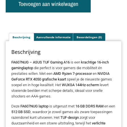
Toevoegen aan winkelwagen
Beschrijving
Aanvullende informatie
Beoordelingen (0)
Beschrijving
FA607NUG – ASUS TUF Gaming A16
is een
krachtige 16-inch
gaminglaptop
die perfect is voor gamers die mobiliteit én
prestaties willen. Met een
AMD Ryzen 7-processor
en
NVIDIA
GeForce RTX 4050 grafische kaart
speel je de nieuwste games
soepel en in hoge kwaliteit. Het
WUXGA 144Hz-scherm
levert
vloeiende beelden met scherpe details, ideaal voor snelle
shooters en AAA-games.
Deze
FA607NUG laptop
is uitgerust met
16 GB DDR5 RAM
en een
512 GB SSD
, waardoor je zowel games als zware toepassingen
razendsnel kunt uitvoeren. Het
TUF-design
zorgt voor
duurzaamheid en een stoere uitstraling, terwijl het
verlichte