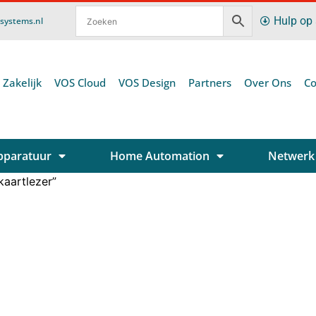
Hulp op
ssystems.nl
 Zakelijk
VOS Cloud
VOS Design
Partners
Over Ons
Co
pparatuur
Home Automation
Netwerk
aartlezer”