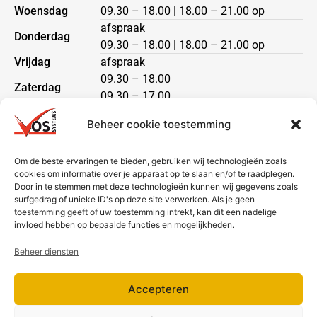
Woensdag
09.30 – 18.00 | 18.00 – 21.00 op
afspraak
Donderdag
09.30 – 18.00 | 18.00 – 21.00 op
Vrijdag
afspraak
09.30 – 18.00
Zaterdag
09.30 – 17.00
Zondag
gesloten
Beheer cookie toestemming
Klantenservice
Om de beste ervaringen te bieden, gebruiken wij technologieën zoals
cookies om informatie over je apparaat op te slaan en/of te raadplegen.
Heeft u een vraag?
Door in te stemmen met deze technologieën kunnen wij gegevens zoals
Neem dan contact met ons op via telefoon of mail.
surfgedrag of unieke ID's op deze site verwerken. Als je geen
toestemming geeft of uw toestemming intrekt, kan dit een nadelige
Bezorging & betaling
invloed hebben op bepaalde functies en mogelijkheden.
Beheer diensten
Accepteren