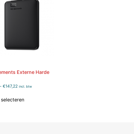
ements Externe Harde
-
€
147,22
incl. btw
 selecteren