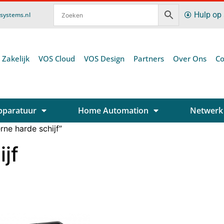
Hulp op
ssystems.nl
 Zakelijk
VOS Cloud
VOS Design
Partners
Over Ons
Co
pparatuur
Home Automation
Netwerk
ne harde schijf”
jf