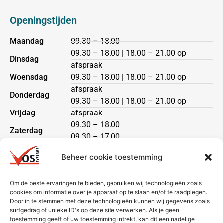
Openingstijden
Maandag
09.30 – 18.00
09.30 – 18.00 | 18.00 – 21.00 op
Dinsdag
afspraak
Woensdag
09.30 – 18.00 | 18.00 – 21.00 op
afspraak
Donderdag
09.30 – 18.00 | 18.00 – 21.00 op
Vrijdag
afspraak
09.30 – 18.00
Zaterdag
09.30 – 17.00
Zondag
gesloten
Beheer cookie toestemming
Klantenservice
Om de beste ervaringen te bieden, gebruiken wij technologieën zoals
cookies om informatie over je apparaat op te slaan en/of te raadplegen.
Heeft u een vraag?
Door in te stemmen met deze technologieën kunnen wij gegevens zoals
Neem dan contact met ons op via telefoon of mail.
surfgedrag of unieke ID's op deze site verwerken. Als je geen
toestemming geeft of uw toestemming intrekt, kan dit een nadelige