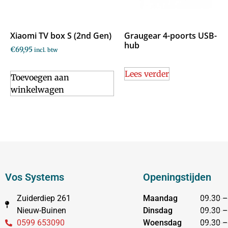
Xiaomi TV box S (2nd Gen)
Graugear 4-poorts USB-
hub
€
69,95
incl. btw
Lees verder
Toevoegen aan
winkelwagen
Vos Systems
Openingstijden
Zuiderdiep 261
Maandag
09.30 –
Nieuw-Buinen
Dinsdag
09.30 –
0599 653090
Woensdag
09.30 –