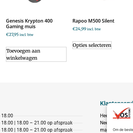
Genesis Krypton 400
Rapoo M500 Silent
Gaming muis
€
24,99
incl. btw
€
27,95
incl. btw
Opties selecteren
Toevoegen aan
winkelwagen
Klantenserv
 18.00
Heeft u een vr
 18.00 | 18.00 – 21.00 op afspraak
Neem dan conta
 18.00 | 18.00 – 21.00 op afspraak
mail.
Om de beste