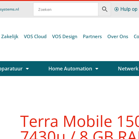
Hulp op
ssystems.nl
 Zakelijk
VOS Cloud
VOS Design
Partners
Over Ons
Co
pparatuur
Home Automation
Netwerk
Terra Mobile 15
7430u / 8 GB RA