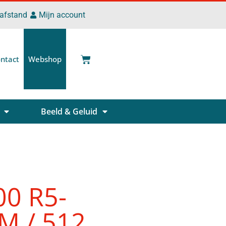
 afstand
Mijn account
ntact
Webshop
Beeld & Geluid
00 R5-
M / 512