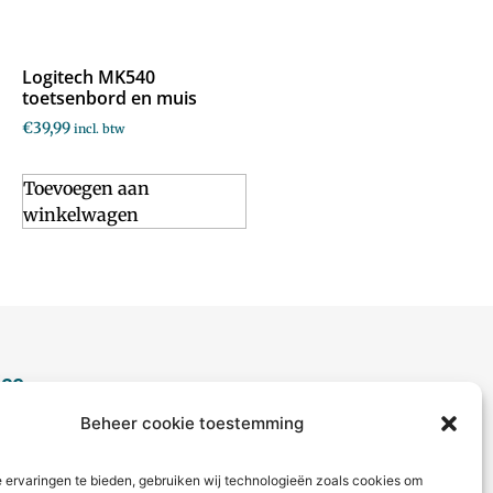
Logitech MK540
toetsenbord en muis
€
39,99
incl. btw
Toevoegen aan
winkelwagen
ice
Beheer cookie toestemming
aag?
ct met ons op via telefoon of
 ervaringen te bieden, gebruiken wij technologieën zoals cookies om