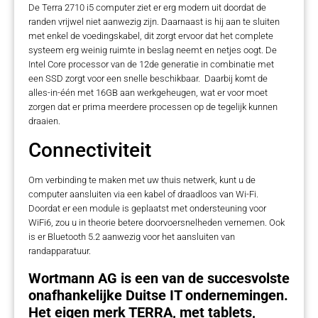
De Terra 2710 i5 computer ziet er erg modern uit doordat de
randen vrijwel niet aanwezig zijn. Daarnaast is hij aan te sluiten
met enkel de voedingskabel, dit zorgt ervoor dat het complete
systeem erg weinig ruimte in beslag neemt en netjes oogt. De
Intel Core processor van de 12de generatie in combinatie met
een SSD zorgt voor een snelle beschikbaar. Daarbij komt de
alles-in-één met 16GB aan werkgeheugen, wat er voor moet
zorgen dat er prima meerdere processen op de tegelijk kunnen
draaien.
Connectiviteit
Om verbinding te maken met uw thuis netwerk, kunt u de
computer aansluiten via een kabel of draadloos van Wi-Fi.
Doordat er een module is geplaatst met ondersteuning voor
WiFi6, zou u in theorie betere doorvoersnelheden vernemen. Ook
is er Bluetooth 5.2 aanwezig voor het aansluiten van
randapparatuur.
Wortmann AG is een van de succesvolste
onafhankelijke Duitse IT ondernemingen.
Het eigen merk TERRA, met tablets,