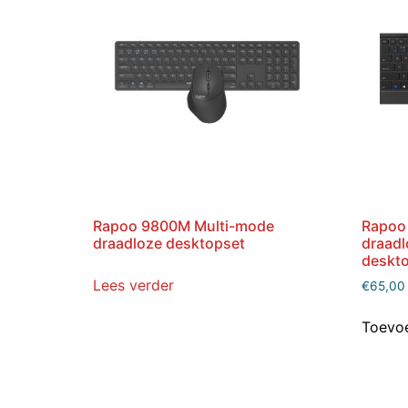
Rapoo 9800M Multi-mode
Rapoo
draadloze desktopset
draadl
deskt
Lees verder
€
65,00
Toevo