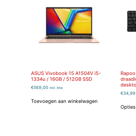
ASUS Vivobook 15 A1504V i5-
Rapoo
1334u / 16GB / 512GB SSD
draadl
deskt
€
569,00
incl. btw
€
34,99
Toevoegen aan winkelwagen
Opties