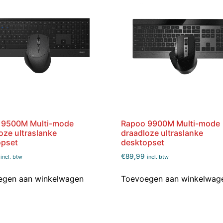
 9500M Multi-mode
Rapoo 9900M Multi-mode
oze ultraslanke
draadloze ultraslanke
opset
desktopset
€
89,99
incl. btw
incl. btw
egen aan winkelwagen
Toevoegen aan winkelwag