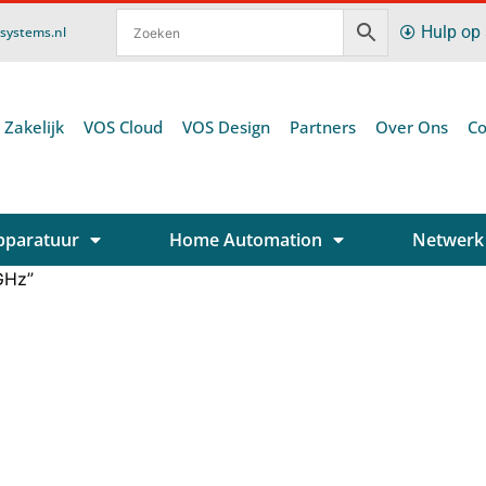
Hulp op
ssystems.nl
 Zakelijk
VOS Cloud
VOS Design
Partners
Over Ons
Co
pparatuur
Home Automation
Netwerk
GHz”