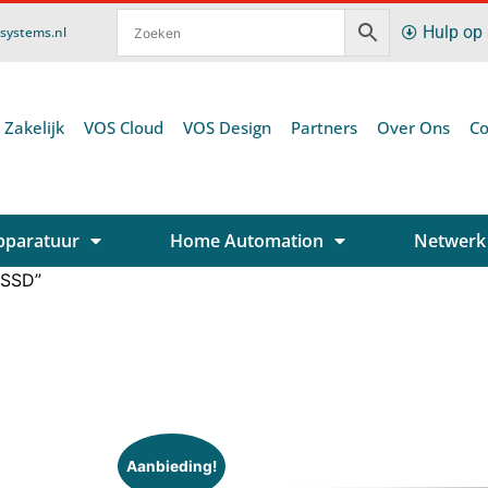
Hulp op
ssystems.nl
 Zakelijk
VOS Cloud
VOS Design
Partners
Over Ons
Co
pparatuur
Home Automation
Netwerk
 SSD”
Aanbieding!