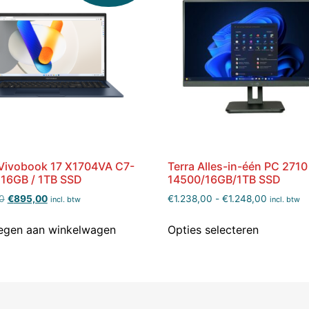
Vivobook 17 X1704VA C7-
Terra Alles-in-één PC 2710
 16GB / 1TB SSD
14500/16GB/1TB SSD
0
€
895,00
€
1.238,00
-
€
1.248,00
incl. btw
incl. btw
egen aan winkelwagen
Opties selecteren