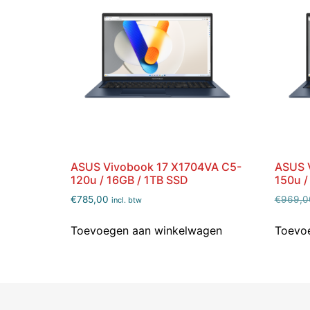
ASUS Vivobook 17 X1704VA C5-
ASUS 
120u / 16GB / 1TB SSD
150u /
€
785,00
€
969,0
incl. btw
Toevoegen aan winkelwagen
Toevo