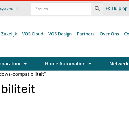
Hulp op
ssystems.nl
 Zakelijk
VOS Cloud
VOS Design
Partners
Over Ons
Co
pparatuur
Home Automation
Netwerk
ows-compatibiliteit”
liteit