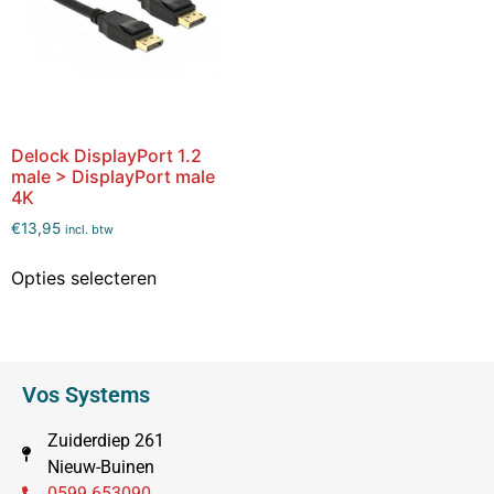
Delock DisplayPort 1.2
male > DisplayPort male
4K
€
13,95
incl. btw
Opties selecteren
Vos Systems
Zuiderdiep 261
Nieuw-Buinen
0599 653090