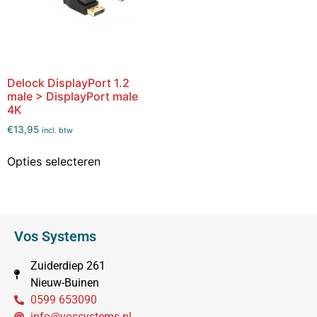
Delock DisplayPort 1.2
male > DisplayPort male
4K
€
13,95
incl. btw
Opties selecteren
Vos Systems
Zuiderdiep 261
Nieuw-Buinen
0599 653090
info@vossystems.nl