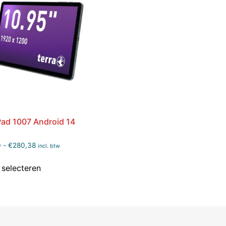
Pad 1007 Android 14
0
-
€
280,38
incl. btw
 selecteren