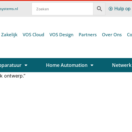
Hulp op
ssystems.nl
 Zakelijk
VOS Cloud
VOS Design
Partners
Over Ons
Co
pparatuur
Home Automation
Netwerk
k ontwerp.”