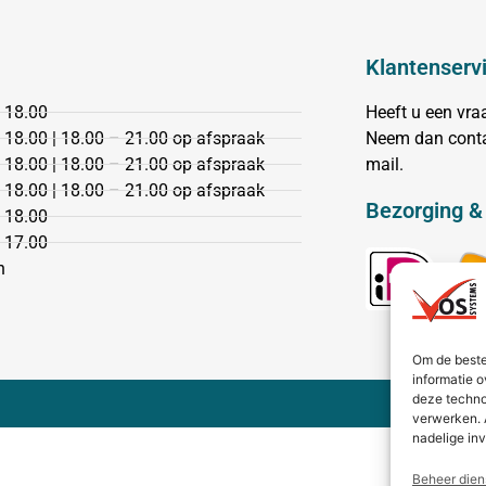
Klantenserv
 18.00
Heeft u een vr
 18.00 | 18.00 – 21.00 op afspraak
Neem dan conta
 18.00 | 18.00 – 21.00 op afspraak
mail.
 18.00 | 18.00 – 21.00 op afspraak
Bezorging &
 18.00
 17.00
n
Om de beste
informatie o
deze techno
verwerken. 
nadelige in
Beheer dien