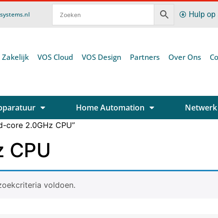
Hulp op
ssystems.nl
 Zakelijk
VOS Cloud
VOS Design
Partners
Over Ons
Co
pparatuur
Home Automation
Netwerk
d-core 2.0GHz CPU”
z CPU
oekcriteria voldoen.