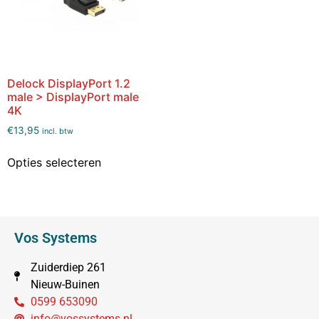
Delock DisplayPort 1.2
male > DisplayPort male
4K
€
13,95
incl. btw
Opties selecteren
Vos Systems
Zuiderdiep 261
Nieuw-Buinen
0599 653090
info@vossystems.nl