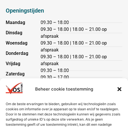
Openingstijden
Maandag
09.30 – 18.00
09.30 – 18.00 | 18.00 – 21.00 op
Dinsdag
afspraak
Woensdag
09.30 – 18.00 | 18.00 – 21.00 op
afspraak
Donderdag
09.30 – 18.00 | 18.00 – 21.00 op
Vrijdag
afspraak
09.30 – 18.00
Zaterdag
09.30 – 17.00
Zondag
gesloten
Beheer cookie toestemming
Klantenservice
Om de beste ervaringen te bieden, gebruiken wij technologieën zoals
cookies om informatie over je apparaat op te slaan en/of te raadplegen.
Heeft u een vraag?
Door in te stemmen met deze technologieën kunnen wij gegevens zoals
Neem dan contact met ons op via telefoon of mail.
surfgedrag of unieke ID's op deze site verwerken. Als je geen
toestemming geeft of uw toestemming intrekt, kan dit een nadelige