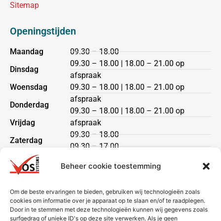
Sitemap
Openingstijden
Maandag
09.30 – 18.00
09.30 – 18.00 | 18.00 – 21.00 op
Dinsdag
afspraak
Woensdag
09.30 – 18.00 | 18.00 – 21.00 op
afspraak
Donderdag
09.30 – 18.00 | 18.00 – 21.00 op
Vrijdag
afspraak
09.30 – 18.00
Zaterdag
09.30 – 17.00
Zondag
gesloten
Beheer cookie toestemming
Klantenservice
Om de beste ervaringen te bieden, gebruiken wij technologieën zoals
cookies om informatie over je apparaat op te slaan en/of te raadplegen.
Heeft u een vraag?
Door in te stemmen met deze technologieën kunnen wij gegevens zoals
Neem dan contact met ons op via telefoon of mail.
surfgedrag of unieke ID's op deze site verwerken. Als je geen