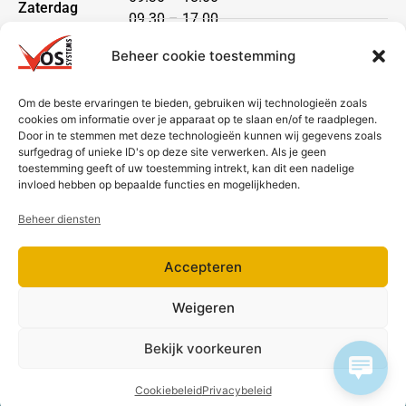
Zaterdag
09.30 – 17.00
Zondag
gesloten
Beheer cookie toestemming
Klantenservice
Om de beste ervaringen te bieden, gebruiken wij technologieën zoals
cookies om informatie over je apparaat op te slaan en/of te raadplegen.
Heeft u een vraag?
Door in te stemmen met deze technologieën kunnen wij gegevens zoals
Neem dan contact met ons op via telefoon of mail.
surfgedrag of unieke ID's op deze site verwerken. Als je geen
toestemming geeft of uw toestemming intrekt, kan dit een nadelige
Bezorging & betaling
invloed hebben op bepaalde functies en mogelijkheden.
Beheer diensten
Accepteren
Weigeren
Bekijk voorkeuren
Cookiebeleid
Privacybeleid
2026 Vos Systems